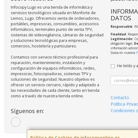
Infocopy Lugo es una tienda de informática y
INFORMA
servicios tecnológicos situada en Monforte de
DATOS
Lemos, Lugo. Ofrecemos venta de ordenadores,
portátiles, impresoras, consumibles, accesorios
Responsable
: I
informáticos, terminales punto de venta TPV,
Finalidad
: Respon
sistemas de videovigilancia, cámaras de seguridad
Legitimación
: C
y soluciones tecnológicas para empresas,
obligación legal;
De
comercios, hostelería y particulares.
información adicio
Datos en nuestra
P
Contamos con servicio técnico profesional para
reparación, mantenimiento, instalación y
He leído y 
configuración de equipos informáticos, redes,
impresoras, fotocopiadoras, sistemas TPV y
soluciones de seguridad. Nuestro objetivo es
ofrecer un servicio cercano, rápido y adaptado a
las necesidades de cada cliente, tanto en tienda
como a través de nuestra tienda online.
Contacto
Política Priva
Síguenos en:
Condiciones 
Política de Cookies de infocopyonline.es