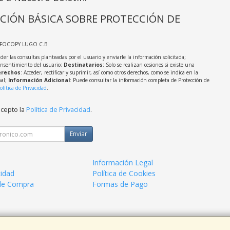
CIÓN BÁSICA SOBRE PROTECCIÓN DE
NFOCOPY LUGO C.B
der las consultas planteadas por el usuario y enviarle la información solicitada;
onsentimiento del usuario;
Destinatarios
: Solo se realizan cesiones si existe una
rechos
: Acceder, rectificar y suprimir, así como otros derechos, como se indica en la
nal;
Información Adicional
: Puede consultar la información completa de Protección de
olítica de Privacidad
.
acepto la
Política de Privacidad
.
Enviar
Información Legal
cidad
Política de Cookies
de Compra
Formas de Pago