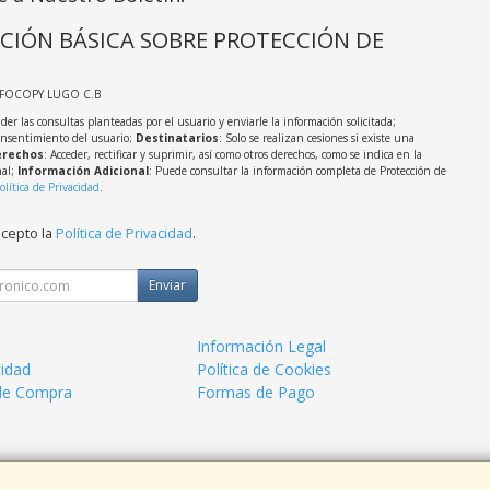
CIÓN BÁSICA SOBRE PROTECCIÓN DE
NFOCOPY LUGO C.B
der las consultas planteadas por el usuario y enviarle la información solicitada;
onsentimiento del usuario;
Destinatarios
: Solo se realizan cesiones si existe una
rechos
: Acceder, rectificar y suprimir, así como otros derechos, como se indica en la
nal;
Información Adicional
: Puede consultar la información completa de Protección de
olítica de Privacidad
.
acepto la
Política de Privacidad
.
Enviar
Información Legal
cidad
Política de Cookies
de Compra
Formas de Pago