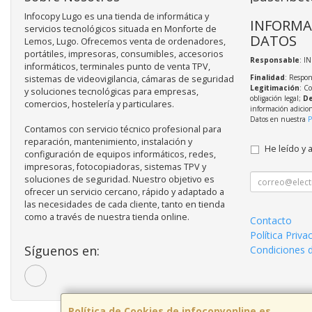
Infocopy Lugo es una tienda de informática y
INFORMA
servicios tecnológicos situada en Monforte de
DATOS
Lemos, Lugo. Ofrecemos venta de ordenadores,
portátiles, impresoras, consumibles, accesorios
Responsable
: I
informáticos, terminales punto de venta TPV,
Finalidad
: Respon
sistemas de videovigilancia, cámaras de seguridad
Legitimación
: C
y soluciones tecnológicas para empresas,
obligación legal;
De
comercios, hostelería y particulares.
información adicio
Datos en nuestra
P
Contamos con servicio técnico profesional para
reparación, mantenimiento, instalación y
He leído y 
configuración de equipos informáticos, redes,
impresoras, fotocopiadoras, sistemas TPV y
soluciones de seguridad. Nuestro objetivo es
ofrecer un servicio cercano, rápido y adaptado a
las necesidades de cada cliente, tanto en tienda
como a través de nuestra tienda online.
Contacto
Política Priva
Síguenos en:
Condiciones 
Política de Cookies de infocopyonline.es