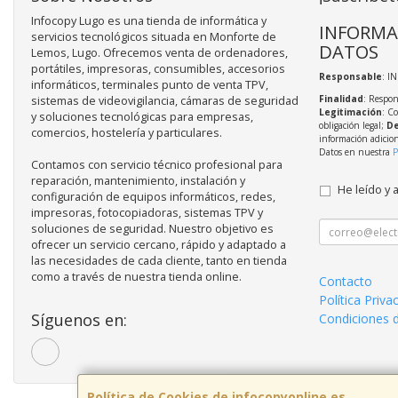
Infocopy Lugo es una tienda de informática y
INFORMA
servicios tecnológicos situada en Monforte de
DATOS
Lemos, Lugo. Ofrecemos venta de ordenadores,
portátiles, impresoras, consumibles, accesorios
Responsable
: I
informáticos, terminales punto de venta TPV,
Finalidad
: Respon
sistemas de videovigilancia, cámaras de seguridad
Legitimación
: C
y soluciones tecnológicas para empresas,
obligación legal;
De
comercios, hostelería y particulares.
información adicio
Datos en nuestra
P
Contamos con servicio técnico profesional para
reparación, mantenimiento, instalación y
He leído y 
configuración de equipos informáticos, redes,
impresoras, fotocopiadoras, sistemas TPV y
soluciones de seguridad. Nuestro objetivo es
ofrecer un servicio cercano, rápido y adaptado a
las necesidades de cada cliente, tanto en tienda
como a través de nuestra tienda online.
Contacto
Política Priva
Síguenos en:
Condiciones 
Política de Cookies de infocopyonline.es