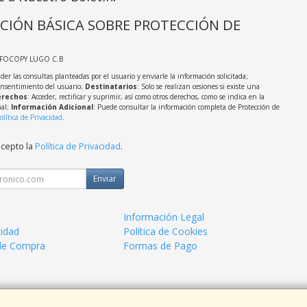
CIÓN BÁSICA SOBRE PROTECCIÓN DE
NFOCOPY LUGO C.B
der las consultas planteadas por el usuario y enviarle la información solicitada;
onsentimiento del usuario;
Destinatarios
: Solo se realizan cesiones si existe una
rechos
: Acceder, rectificar y suprimir, así como otros derechos, como se indica en la
nal;
Información Adicional
: Puede consultar la información completa de Protección de
olítica de Privacidad
.
acepto la
Política de Privacidad
.
Enviar
Información Legal
cidad
Política de Cookies
de Compra
Formas de Pago