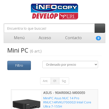
Menú
Acceso
Contacto
0
Mini PC
(6 art.)
Filtro
Ant.
01
Sig.
ASUS - 90AR0062-M000E0
MiniPC Asus NUC 14 Pro
RNUC14RVKU700002I Intel Core
Ultra 7-155H