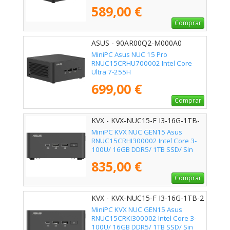
589,00 €
Comprar
ASUS - 90AR00Q2-M000A0
MiniPC Asus NUC 15 Pro
RNUC15CRHU700002 Intel Core
Ultra 7-255H
699,00 €
Comprar
KVX - KVX-NUC15-F I3-16G-1TB-
SSD
MiniPC KVX NUC GEN15 Asus
RNUC15CRHI300002 Intel Core 3-
100U/ 16GB DDR5/ 1TB SSD/ Sin
Sistema Operativo
835,00 €
Comprar
KVX - KVX-NUC15-F I3-16G-1TB-2
MiniPC KVX NUC GEN15 Asus
RNUC15CRKI300002 Intel Core 3-
100U/ 16GB DDR5/ 1TB SSD/ Sin