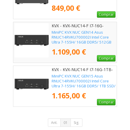
Sistema Operativo
849,00 €
Comprar
KVX - KVX-NUC14-F I7-16G-
512GB-SSD
MiniPC KVX NUC GEN14 Asus
RNUC14RVKU700002I Intel Core
Ultra 7-155H/ 16GB DDR5/ 512GB
SSD/ Sin Sistema Operativo
1.109,00 €
Comprar
KVX - KVX-NUC14-F I7-16G-1TB-
SSD
MiniPC KVX NUC GEN15 Asus
RNUC14RVKU700002I Intel Core
Ultra 7-155H/ 16GB DDR5/ 1TB SSD/
Sin Sistema Operativo
1.165,00 €
Comprar
Ant.
01
Sig.