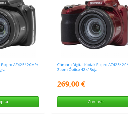
k Pixpro AZ425/ 20MP/
Cámara Digital Kodak Pixpro AZ425/ 20
gra
Zoom Óptico 42x/ Roja
269,00 €
prar
Comprar