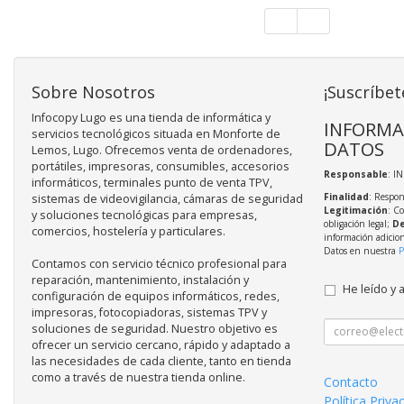
Sobre Nosotros
¡Suscríbet
Infocopy Lugo es una tienda de informática y
INFORMA
servicios tecnológicos situada en Monforte de
DATOS
Lemos, Lugo. Ofrecemos venta de ordenadores,
portátiles, impresoras, consumibles, accesorios
Responsable
: I
informáticos, terminales punto de venta TPV,
Finalidad
: Respon
sistemas de videovigilancia, cámaras de seguridad
Legitimación
: C
y soluciones tecnológicas para empresas,
obligación legal;
De
comercios, hostelería y particulares.
información adicio
Datos en nuestra
P
Contamos con servicio técnico profesional para
reparación, mantenimiento, instalación y
He leído y 
configuración de equipos informáticos, redes,
impresoras, fotocopiadoras, sistemas TPV y
soluciones de seguridad. Nuestro objetivo es
ofrecer un servicio cercano, rápido y adaptado a
las necesidades de cada cliente, tanto en tienda
como a través de nuestra tienda online.
Contacto
Política Priva