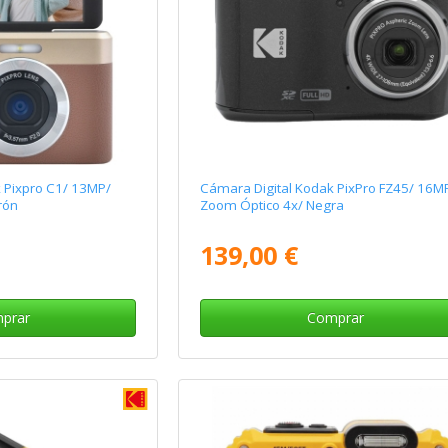
 Pixpro C1/ 13MP/
Cámara Digital Kodak PixPro FZ45/ 16M
rón
Zoom Óptico 4x/ Negra
139,00 €
prar
Comprar