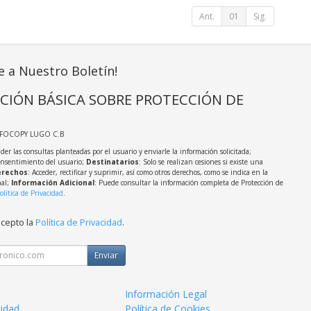
Ant.
01
Sig.
e a Nuestro Boletín!
CIÓN BÁSICA SOBRE PROTECCIÓN DE
NFOCOPY LUGO C.B
der las consultas planteadas por el usuario y enviarle la información solicitada;
onsentimiento del usuario;
Destinatarios
: Solo se realizan cesiones si existe una
rechos
: Acceder, rectificar y suprimir, así como otros derechos, como se indica en la
nal;
Información Adicional
: Puede consultar la información completa de Protección de
olítica de Privacidad
.
acepto la
Política de Privacidad
.
Enviar
Información Legal
cidad
Política de Cookies