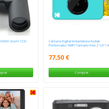
CS600/ Zoom 12X/
Cámara Digital Instantánea Kodak
Printomatic/ 5MP/ Tamaño Foto 2"x3"/ A
77,50 €
prar
Comprar