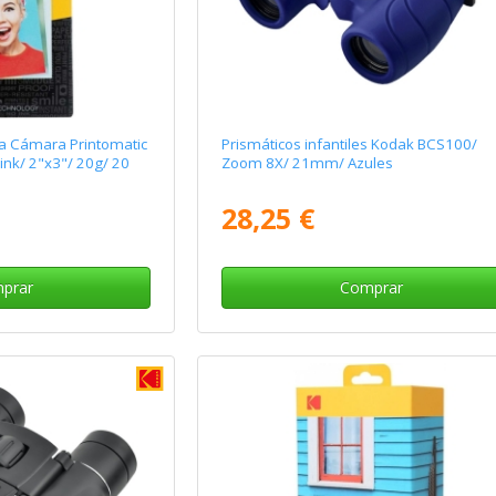
ra Cámara Printomatic
Prismáticos infantiles Kodak BCS100/
ink/ 2"x3"/ 20g/ 20
Zoom 8X/ 21mm/ Azules
28,25 €
prar
Comprar