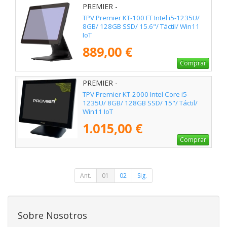
PREMIER -
KT100F156I51235U8128W11
TPV Premier KT-100 FT Intel i5-1235U/
8GB/ 128GB SSD/ 15.6"/ Táctil/ Win11
IoT
889,00 €
Comprar
PREMIER -
KT200015I51235U8128W11
TPV Premier KT-2000 Intel Core i5-
1235U/ 8GB/ 128GB SSD/ 15"/ Táctil/
Win11 IoT
1.015,00 €
Comprar
Ant.
01
02
Sig.
Sobre Nosotros