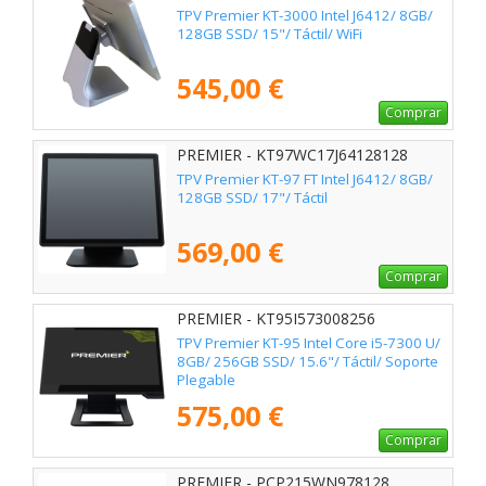
TPV Premier KT-3000 Intel J6412/ 8GB/
128GB SSD/ 15"/ Táctil/ WiFi
545,00 €
Comprar
PREMIER - KT97WC17J64128128
TPV Premier KT-97 FT Intel J6412/ 8GB/
128GB SSD/ 17"/ Táctil
569,00 €
Comprar
PREMIER - KT95I573008256
TPV Premier KT-95 Intel Core i5-7300 U/
8GB/ 256GB SSD/ 15.6"/ Táctil/ Soporte
Plegable
575,00 €
Comprar
PREMIER - PCP215WN978128