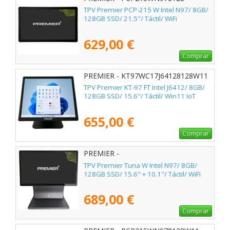
TPV Premier PCP-215 W Intel N97/ 8GB/
128GB SSD/ 21.5"/ Táctil/ WiFi
629,00 €
Comprar
PREMIER - KT97WC17J64128128W11
TPV Premier KT-97 FT Intel J6412/ 8GB/
128GB SSD/ 15.6"/ Táctil/ Win11 IoT
655,00 €
Comprar
PREMIER -
TURIA156N9781282ND10G
TPV Premier Turia W Intel N97/ 8GB/
128GB SSD/ 15.6" + 10.1"/ Táctil/ WiFi
689,00 €
Comprar