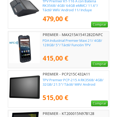
TPV Premier KT-116 A con Bateria
RK3568/ 4GB/ 64GB eMMC/ 11.6"/
Táctil/ WiFi/ Android 11/ Incluye
Impresora 80mm
479,00 €
Comprar
PREMIER - MAX215A1541282DNFC
PDA Industrial Premier Maxi 21/ 4GB/
128GB/ 5"/ Táctil/ Función TPV
415,00 €
Comprar
PREMIER - PCP215C432A11
TPV Premier PCP-215 A RK3568/ 4GB/
32GB/ 21.5"/ Táctil/ WiFi/ Android
515,00 €
Comprar
PREMIER - KT200015N978128