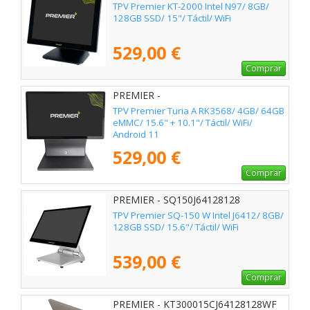
TPV Premier KT-2000 Intel N97/ 8GB/
128GB SSD/ 15"/ Táctil/ WiFi
529,00 €
Comprar
PREMIER -
TURIA156RK35684642ND10G
TPV Premier Turia A RK3568/ 4GB/ 64GB
eMMC/ 15.6" + 10.1"/ Táctil/ WiFi/
Android 11
529,00 €
Comprar
PREMIER - SQ150J64128128
TPV Premier SQ-150 W Intel J6412/ 8GB/
128GB SSD/ 15.6"/ Táctil/ WiFi
539,00 €
Comprar
PREMIER - KT300015CJ64128128WF