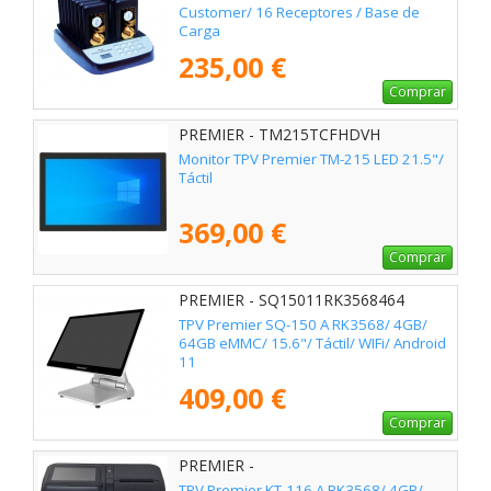
Customer/ 16 Receptores / Base de
Carga
235,00 €
Comprar
PREMIER - TM215TCFHDVH
Monitor TPV Premier TM-215 LED 21.5"/
Táctil
369,00 €
Comprar
PREMIER - SQ15011RK3568464
TPV Premier SQ-150 A RK3568/ 4GB/
64GB eMMC/ 15.6"/ Táctil/ WIFi/ Android
11
409,00 €
Comprar
PREMIER -
KT116A11116RK356846480P5S
TPV Premier KT-116 A RK3568/ 4GB/