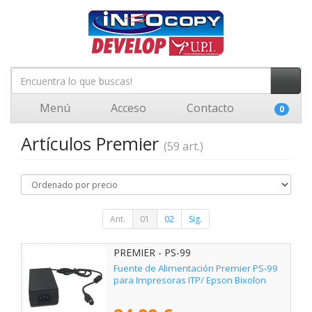
Menú
Acceso
Contacto
0
Artículos Premier
(59 art.)
Ant.
01
02
Sig.
PREMIER - PS-99
Fuente de Alimentación Premier PS-99
para Impresoras ITP/ Epson Bixolon