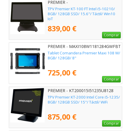
PREMIER -
KT100F156i51235U8128IOT
TPV Premier KT-100 FT Intel i5-10210/
8GB/ 128GB SSD/ 15.6"/ Táctil/ Win10
IoT
839,00 €
Comprar
PREMIER - MAXI108W1181284GWFBT
Tablet Comandera Premier Maxi 108 W/
8GB/ 128GB/ 8"
725,00 €
Comprar
PREMIER - KT200015I51235U8128
TPV Premier KT-2000 Intel Core i5-1235/
8GB/ 128GB SSD/ 15"/ Táctil/ WiFi
875,00 €
Comprar