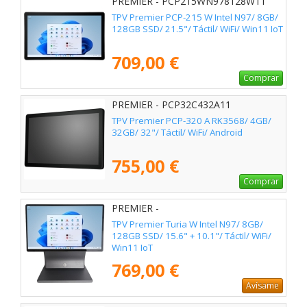
PREMIER - PCP215WN978128W11
TPV Premier PCP-215 W Intel N97/ 8GB/
128GB SSD/ 21.5"/ Táctil/ WiFi/ Win11 IoT
709,00 €
Comprar
PREMIER - PCP32C432A11
TPV Premier PCP-320 A RK3568/ 4GB/
32GB/ 32"/ Táctil/ WiFi/ Android
755,00 €
Comprar
PREMIER -
TURIA156N9781282ND10GW11
TPV Premier Turia W Intel N97/ 8GB/
128GB SSD/ 15.6" + 10.1"/ Táctil/ WiFi/
Win11 IoT
769,00 €
Avísame