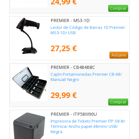
24,99 €
Comprar
PREMIER - MS3-1D
Lector de Código de Barras 1D Premier
MS3-1D/ USB
27,25 €
Avísame
PREMIER - CB484B8C
Cajón Portamonedas Premier CB-48/
Manual/ Negro
29,99 €
Comprar
PREMIER - ITP58III90U
Impresora de Tickets Premier ITP-58 III/
Térmica/ Ancho papel 48mm/ USB/
Negra