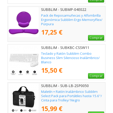
SUBBLIM - SUBMP-04E022
Pack de Reposamuñecas y Alfombrilla
Ergonómica Subblim Ergo MemoryFlex/
Púrpura
17,25 €
Comprar
SUBBLIM - SUBKBC-CSSW11
Teclado y Ratón Subblim Combo
Business Slim Silencioso Inalámbrico/
Blanco
15,50 €
Comprar
SUBBLIM - SUB-LB-2SP0050
Maletín + Ratón Inalámbrico Subblim
Select Pack para Portátiles hasta 15.6"/
Cinta para Trolley/ Negro
15,99 €