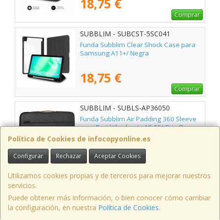
18,75 €
Comprar
SUBBLIM - SUBCST-5SC041
Funda Subblim Clear Shock Case para
Samsung A11+/ Negra
18,75 €
Comprar
SUBBLIM - SUBLS-AP36050
Funda Subblim Air Padding 360 Sleeve
para Portátiles hasta 15.6"/ Gris Oscuro
Política de Cookies de infocopyonline.es
18,75 €
Configurar
Rechazar
Aceptar Cookies
Comprar
Utilizamos cookies propias y de terceros para mejorar nuestros
SUBBLIM - SUBLS-AP36052
servicios.
Funda Subblim Air Padding 360 Sleeve
Puede obtener más información, o bien conocer cómo cambiar
para Portátiles hasta 15.6"/ Azul
la configuración, en nuestra
Política de Cookies
.