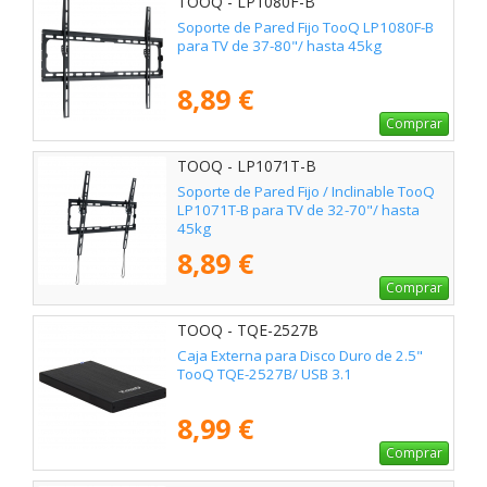
TOOQ - LP1080F-B
Soporte de Pared Fijo TooQ LP1080F-B
para TV de 37-80"/ hasta 45kg
8,89 €
Comprar
TOOQ - LP1071T-B
Soporte de Pared Fijo / Inclinable TooQ
LP1071T-B para TV de 32-70"/ hasta
45kg
8,89 €
Comprar
TOOQ - TQE-2527B
Caja Externa para Disco Duro de 2.5"
TooQ TQE-2527B/ USB 3.1
8,99 €
Comprar