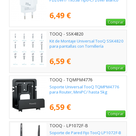
PD20WT/ 1xUSB Tipo-C/ 20W/ Blanco
6,49 €
Comprar
TOOQ - SSK4820
Kit de Montaje Universal TooQ SSK4820
para pantallas con Tornillería
6,59 €
Comprar
TOOQ - TQMPM4776
Soporte Universal TooQ TQMPM4776
para Router, MiniPC/ hasta 5kg
6,59 €
Comprar
TOOQ - LP1072F-B
Soporte de Pared Fijo TooQ LP1072F-B