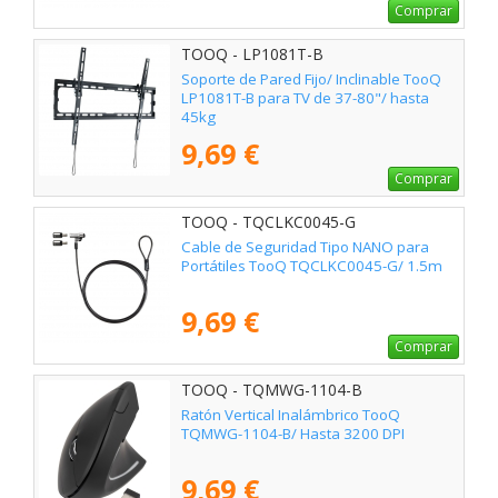
Comprar
TOOQ - LP1081T-B
Soporte de Pared Fijo/ Inclinable TooQ
LP1081T-B para TV de 37-80"/ hasta
45kg
9,69 €
Comprar
TOOQ - TQCLKC0045-G
Cable de Seguridad Tipo NANO para
Portátiles TooQ TQCLKC0045-G/ 1.5m
9,69 €
Comprar
TOOQ - TQMWG-1104-B
Ratón Vertical Inalámbrico TooQ
TQMWG-1104-B/ Hasta 3200 DPI
9,69 €