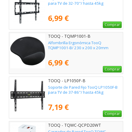
para TV de 32-70"/ hasta 45kg
6,99 €
Comprar
TOOQ - TQMP1001-B
Alfombrilla Ergonómica TooQ
TQMP1001-B/ 230 x 200 x 20mm
6,99 €
Comprar
TOOQ - LP1050F-B
Soporte de Pared Fijo TooQ LP1050F-B
para TV de 37-86"/ hasta 45kg
7,19 €
Comprar
TOOQ - TQWC-QCPD20WT
Cargador de Pared TooQ TQWC-