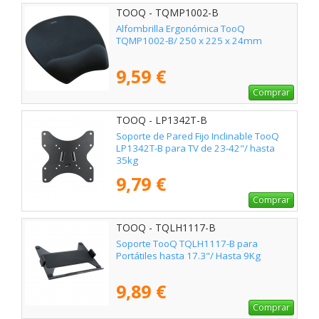
TOOQ - TQMP1002-B
Alfombrilla Ergonómica TooQ
TQMP1002-B/ 250 x 225 x 24mm
9,59 €
Comprar
TOOQ - LP1342T-B
Soporte de Pared Fijo Inclinable TooQ
LP1342T-B para TV de 23-42"/ hasta
35kg
9,79 €
Comprar
TOOQ - TQLH1117-B
Soporte TooQ TQLH1117-B para
Portátiles hasta 17.3"/ Hasta 9Kg
9,89 €
Comprar