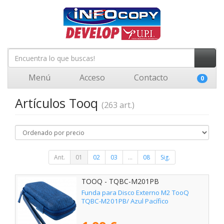
Menú
Acceso
Contacto
0
Artículos Tooq
(263 art.)
Ant.
01
02
03
...
08
Sig.
TOOQ - TQBC-M201PB
Funda para Disco Externo M2 TooQ
TQBC-M201PB/ Azul Pacífico