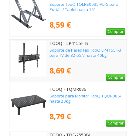
Soporte TooQ TQLRS0035-AL-G para
Portátil/ Tablet hasta 15"
8,59 €
Comprar
TOOQ - LP4155F-B
Soporte de Pared Fijo TooQ LP4155F-B
para TV de 32-55"/ hasta 40kg
8,69 €
Comprar
TOOQ - TQMR086
Soporte para Monitor TooQ TQMR086/
hasta 20kg
8,79 €
Comprar
TOOQ - TQE-2550BL