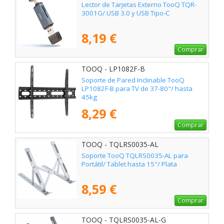
Lector de Tarjetas Externo TooQ TQR-
3001G/ USB 3.0 y USB Tipo-C
8,19 €
Comprar
TOOQ - LP1082F-B
Soporte de Pared Inclinable TooQ
LP1082F-B para TV de 37-80"/ hasta
45kg
8,29 €
Comprar
TOOQ - TQLRS0035-AL
Soporte TooQ TQLRS0035-AL para
Portátil/ Tablet hasta 15"/ Plata
8,59 €
Comprar
TOOQ - TQLRS0035-AL-G