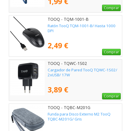
1,99 €
Comprar
TOOQ - TQM-1001-B
Ratón TooQ TQM-1001-B/ Hasta 1000
DPI
2,49 €
Comprar
TOOQ - TQWC-1S02
Cargador de Pared TooQ TQWC-1S02/
2xUSB/ 17W
3,89 €
Comprar
TOOQ - TQBC-M201G
Funda para Disco Externo M2 TooQ
TQBC-M201G/ Gris