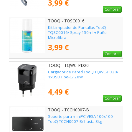
3,99 €
Comprar
TOOQ - TQSC0016
Kit Limpiador de Pantallas TooQ
TQSC0016/ Spray 150ml + Paño
Microfibra
3,99 €
Comprar
TOOQ - TQWC-PD20
Cargador de Pared TooQ TQWC-PD20/
1xUSB Tipo-C/ 20W
4,49 €
Comprar
TOOQ - TCCH0007-B
Soporte para miniPC VESA 100x100
TooQ TCCH0007-B/ hasta 3kg