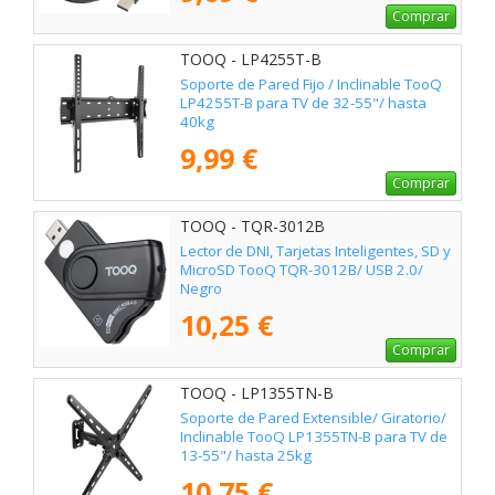
Comprar
TOOQ - LP4255T-B
Soporte de Pared Fijo / Inclinable TooQ
LP4255T-B para TV de 32-55"/ hasta
40kg
9,99 €
Comprar
TOOQ - TQR-3012B
Lector de DNI, Tarjetas Inteligentes, SD y
MicroSD TooQ TQR-3012B/ USB 2.0/
Negro
10,25 €
Comprar
TOOQ - LP1355TN-B
Soporte de Pared Extensible/ Giratorio/
Inclinable TooQ LP1355TN-B para TV de
13-55"/ hasta 25kg
10,75 €