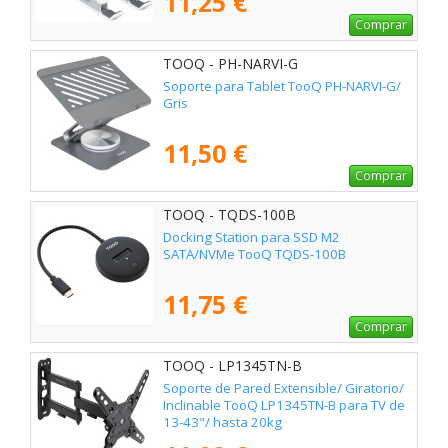
11,25 €
Comprar
TOOQ - PH-NARVI-G
Soporte para Tablet TooQ PH-NARVI-G/
Gris
11,50 €
Comprar
TOOQ - TQDS-100B
Docking Station para SSD M2
SATA/NVMe TooQ TQDS-100B
11,75 €
Comprar
TOOQ - LP1345TN-B
Soporte de Pared Extensible/ Giratorio/
Inclinable TooQ LP1345TN-B para TV de
13-43"/ hasta 20kg