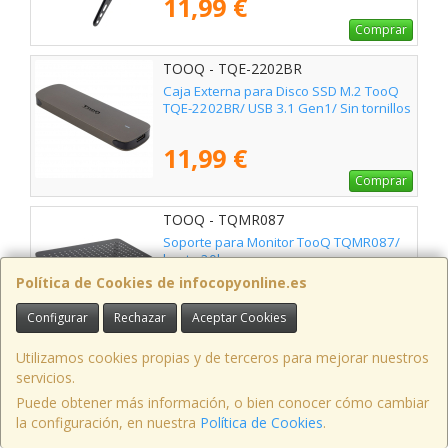
11,99 €
Comprar
TOOQ - TQE-2202BR
Caja Externa para Disco SSD M.2 TooQ
TQE-2202BR/ USB 3.1 Gen1/ Sin tornillos
11,99 €
Comprar
TOOQ - TQMR087
Soporte para Monitor TooQ TQMR087/
hasta 20kg
Política de Cookies de infocopyonline.es
11,99 €
Configurar
Rechazar
Aceptar Cookies
Comprar
Utilizamos cookies propias y de terceros para mejorar nuestros
TOOQ - TQE-2202S
servicios.
Caja Externa para Disco SSD M.2 TooQ
Puede obtener más información, o bien conocer cómo cambiar
TQE-2202S/ USB 3.1 Gen1/ Sin tornillos
la configuración, en nuestra
Política de Cookies
.