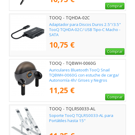
Comprar
TOOQ - TQHDA-02C
Adaptador para Discos Duros 2.5"/3.5"
TooQ TQHDA-02C/ USB Tipo-C Macho -
SATA
10,75 €
Comprar
TOOQ - TQBWH-0060G
Auriculares Bluetooth TooQ Snail
TQBWH-0060G con estuche de carga/
Autonomía 4h/ Grises y Negros
11,25 €
Comprar
TOOQ - TQLRS0033-AL
Soporte TooQ TQLRS0033-AL para
Portátiles hasta 15"