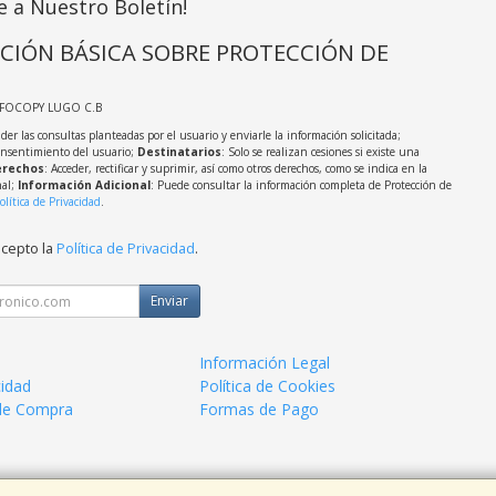
e a Nuestro Boletín!
CIÓN BÁSICA SOBRE PROTECCIÓN DE
NFOCOPY LUGO C.B
der las consultas planteadas por el usuario y enviarle la información solicitada;
onsentimiento del usuario;
Destinatarios
: Solo se realizan cesiones si existe una
rechos
: Acceder, rectificar y suprimir, así como otros derechos, como se indica en la
nal;
Información Adicional
: Puede consultar la información completa de Protección de
olítica de Privacidad
.
acepto la
Política de Privacidad
.
Enviar
Información Legal
cidad
Política de Cookies
de Compra
Formas de Pago