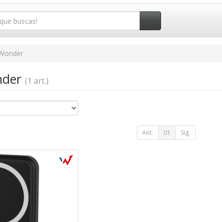
Wonder
nder
(1 art.)
Ant.
01
Sig.