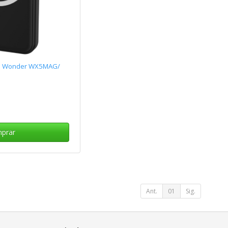
h Wonder WX5MAG/
prar
Ant.
01
Sig.