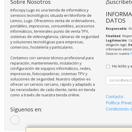
Sobre Nosotros
¡Suscríbet
Infocopy Lugo es una tienda de informática y
INFORMA
servicios tecnológicos situada en Monforte de
DATOS
Lemos, Lugo. Ofrecemos venta de ordenadores,
portátiles, impresoras, consumibles, accesorios
Responsable
: I
informáticos, terminales punto de venta TPV,
Finalidad
: Respon
sistemas de videovigilancia, cámaras de seguridad
Legitimación
: C
y soluciones tecnológicas para empresas,
obligación legal;
De
comercios, hostelería y particulares.
información adicio
Datos en nuestra
P
Contamos con servicio técnico profesional para
reparación, mantenimiento, instalación y
He leído y 
configuración de equipos informáticos, redes,
impresoras, fotocopiadoras, sistemas TPV y
soluciones de seguridad. Nuestro objetivo es
ofrecer un servicio cercano, rápido y adaptado a
las necesidades de cada cliente, tanto en tienda
como a través de nuestra tienda online.
Contacto
Política Priva
Síguenos en:
Condiciones 